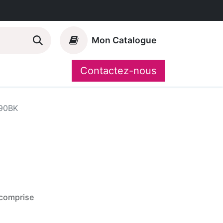
Mon Catalogue
Contactez-nous
Nos marques
CompoShop
90BK
comprise