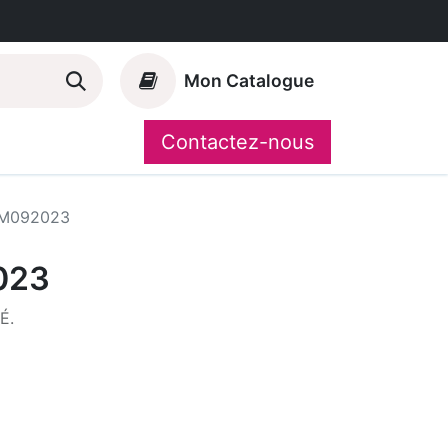
Mon Catalogue
Contactez-nous
Nos marques
CompoShop
M092023
023
É.