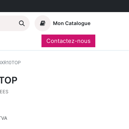
Mon Catalogue
Contactez-nous
Nos marques
CompoShop
BXR10TOP
TOP
EES
TVA