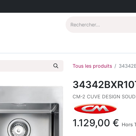
Catalogues PDF
Qui sommes-nous?
Tous les produits
34342
34342BXR10
CM-2 CUVE DESIGN SOUD
1.129,00
€
Hors 