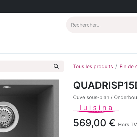
Catalogues PDF
Qui sommes-nous?
Tous les produits
Fin de 
QUADRISP15
Cuve sous-plan / Onderbo
569,00
€
Hors T