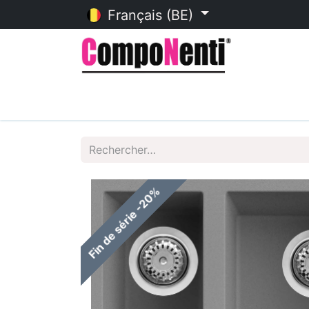
Français (BE)
Accueil
Catalogue en ligne
Fin de série -20%