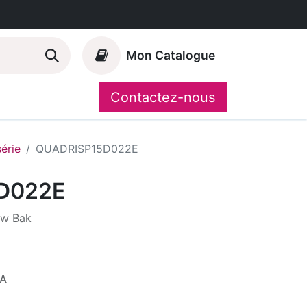
Mon Catalogue
Contactez-nous
Nos marques
CompoShop
série
QUADRISP15D022E
D022E
uw Bak
VA