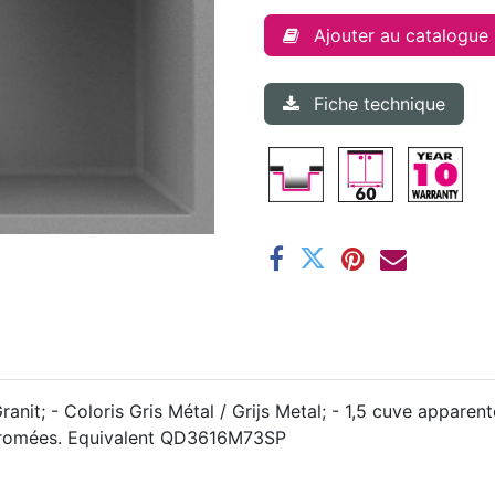
Ajouter au catalogue
Fiche technique
nit; - Coloris Gris Métal / Grijs Metal; - 1,5 cuve apparent
chromées. Equivalent QD3616M73SP