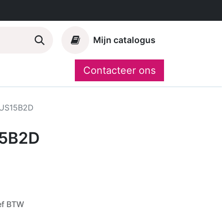
Mijn catalogus
Contacteer ons
Onze merken
CompoShop
US15B2D
5B2D
ef BTW