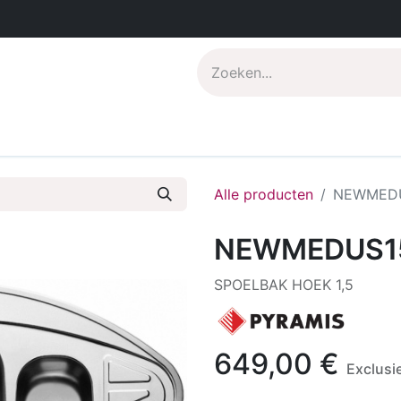
s
Pdf catalogus
Over CompoNenti
Alle producten
NEWMED
NEWMEDUS1
SPOELBAK HOEK 1,5
649,00
€
Exclusi