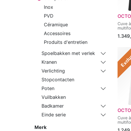
Inox
PVD
OCTO
Cuve à
Céramique
multifo
livrés 
Accessoires
1.349
Produits d'entretien
Exclu
Spoelbakken met verlek
Kranen
Verlichting
Stopcontacten
Poten
Vuilbakken
Badkamer
OCTO
Einde serie
Cuve à
multifo
livrés 
Merk
1.249