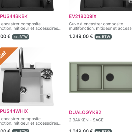
PUS44BKBK
EV218009IX
 encastrer composite
Cuve à encastrer composite
nction, mitigeur et accessoires
multifonction, mitigeur et access
de série.
livrés de série.
,00
€
1.249,00
€
ex. BTW
ex. BTW
sief
PUS44WHIX
DUALOGYK82
 encastrer composite
2 BAKKEN - SAGE
nction, mitigeur et accessoires
de série.
,00
€
1.049,00
€
ex. BTW
ex. BTW