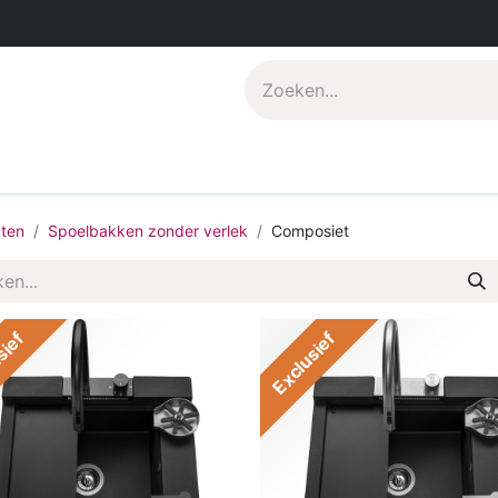
s
Pdf catalogus
Over CompoNenti
ten
Spoelbakken zonder verlek
Composiet
sief
Exclusief