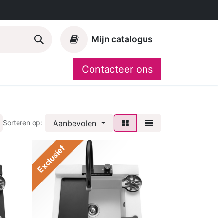
Mijn catalogus
Contacteer ons
Onze merken
CompoShop
Aanbevolen
Sorteren op:
Exclusief