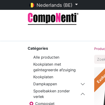
Nederlands (BE)
Startpagina
Online catalogu
Catégories
Produc
Alle producten
Kookplaten met
geïntegreerde afzuiging
Exclu
Kookplaten
Dampkappen
Spoelbakken zonder
verlek
Composiet