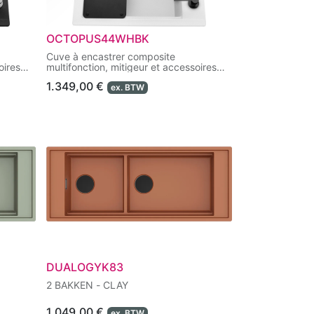
OCTOPUS44WHBK
Cuve à encastrer composite
oires
multifonction, mitigeur et accessoires
livrés de série.
1.349,00
€
ex. BTW
DUALOGYK83
2 BAKKEN - CLAY
1.049,00
€
ex. BTW