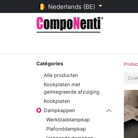
Nederlands (BE)
Startpagina
Online catalogu
Catégories
Produc
Alle producten
Kookplaten met
geïntegreerde afzuiging
Kookplaten
Dampkappen
Werkbladdampkap
Plafonddampkap
Hangende dampkap