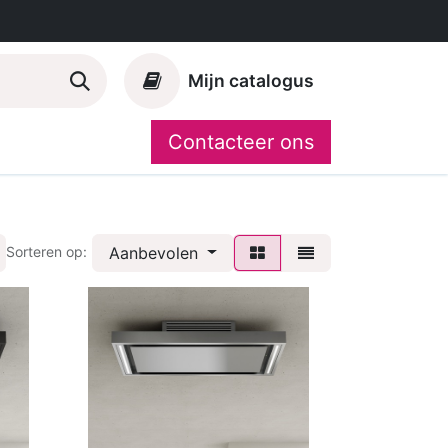
Mijn catalogus
Contacteer ons
Onze merken
CompoShop
Aanbevolen
Sorteren op: