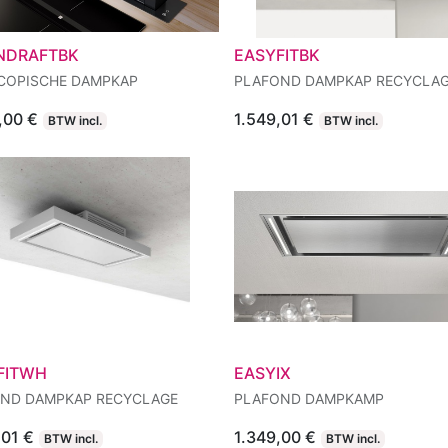
DRAFTBK
EASYFITBK
COPISCHE DAMPKAP
PLAFOND DAMPKAP RECYCLA
,00
€
1.549,01
€
BTW incl.
BTW incl.
FITWH
EASYIX
ND DAMPKAP RECYCLAGE
PLAFOND DAMPKAMP
,01
€
1.349,00
€
BTW incl.
BTW incl.