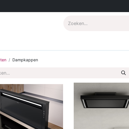
s
Pdf catalogus
Over CompoNenti
ten
Dampkappen