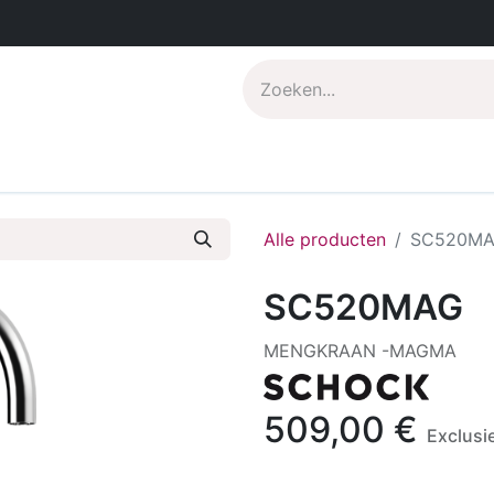
s
Pdf catalogus
Over CompoNenti
Alle producten
SC520M
SC520MAG
MENGKRAAN -MAGMA
509,00
€
Exclusi